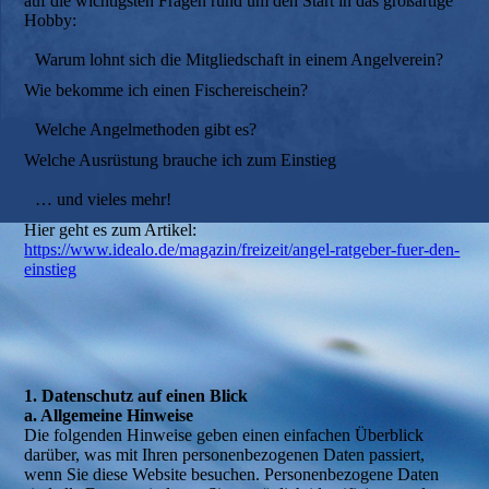
auf die wichtigsten Fragen rund um den Start in das großartige
Hobby:
Warum lohnt sich die Mitgliedschaft in einem Angelverein?
Wie bekomme ich einen Fischereischein?
Welche Angelmethoden gibt es?
Welche Ausrüstung brauche ich zum Einstieg
… und vieles mehr!
Hier geht es zum Artikel:
https://www.idealo.de/magazin/freizeit/angel-ratgeber-fuer-den-
einstieg
1. Datenschutz auf einen Blick
a. Allgemeine Hinweise
Die folgenden Hinweise geben einen einfachen Überblick
darüber, was mit Ihren personenbezogenen Daten passiert,
wenn Sie diese Website besuchen. Personenbezogene Daten