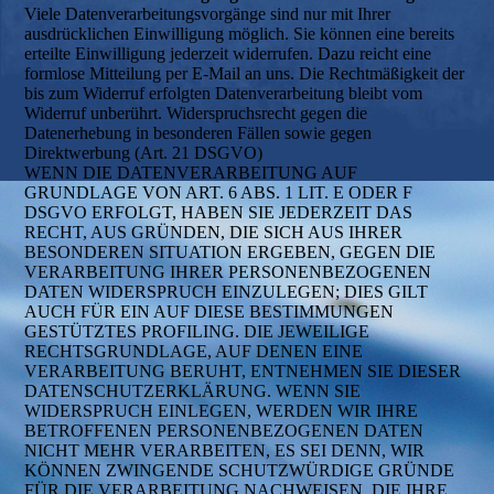
Viele Datenverarbeitungsvorgänge sind nur mit Ihrer
ausdrücklichen Einwilligung möglich. Sie können eine bereits
erteilte Einwilligung jederzeit widerrufen. Dazu reicht eine
formlose Mitteilung per E-Mail an uns. Die Rechtmäßigkeit der
bis zum Widerruf erfolgten Datenverarbeitung bleibt vom
Widerruf unberührt. Widerspruchsrecht gegen die
Datenerhebung in besonderen Fällen sowie gegen
Direktwerbung (Art. 21 DSGVO)
WENN DIE DATENVERARBEITUNG AUF
GRUNDLAGE VON ART. 6 ABS. 1 LIT. E ODER F
DSGVO ERFOLGT, HABEN SIE JEDERZEIT DAS
RECHT, AUS GRÜNDEN, DIE SICH AUS IHRER
BESONDEREN SITUATION ERGEBEN, GEGEN DIE
VERARBEITUNG IHRER PERSONENBEZOGENEN
DATEN WIDERSPRUCH EINZULEGEN; DIES GILT
AUCH FÜR EIN AUF DIESE BESTIMMUNGEN
GESTÜTZTES PROFILING. DIE JEWEILIGE
RECHTSGRUNDLAGE, AUF DENEN EINE
VERARBEITUNG BERUHT, ENTNEHMEN SIE DIESER
DATENSCHUTZERKLÄRUNG. WENN SIE
WIDERSPRUCH EINLEGEN, WERDEN WIR IHRE
BETROFFENEN PERSONENBEZOGENEN DATEN
NICHT MEHR VERARBEITEN, ES SEI DENN, WIR
KÖNNEN ZWINGENDE SCHUTZWÜRDIGE GRÜNDE
FÜR DIE VERARBEITUNG NACHWEISEN, DIE IHRE