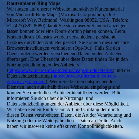
Routenplaner Bing Maps
Wir nutzen auf unserer Webseite interaktives Kartenmaterial
von Microsoft Bing Maps (Microsoft Corporation, One
Microsoft Way, Redmond, Washington 98052, USA. Telefon:
+1 (425) 882 8080) damit Sie sich unseren Standort anzeigen
lassen können oder eine Route dorthin planen können. Beim
Nutzen dieses Dienstes werden verschiedene persistente
Cookies durch den Anbieter gesetzt. Sie können dies über Ihre
Browsereinstellungen verhindern (Opt-Out). Falls Sie den
Dienst nutzen werden verschiedene Daten an den Anbieter
übertragen. Eine Übersicht über diese Daten finden Sie in den
Nutzungsbedingungen des Anbieters
(
https://www.microsoft.com/en-us/maps/product/terms
) und der
Datenschutzerklärung (
https://privacy.microsoft.com/de-
de/privacystatement
). Wenn Sie bei den entsprechenden
Diensten, auch außerhalb dieser Webseite, eingeloggt sind,
können Sie durch diese Anbieter identifiziert werden. Bitte
informieren Sie sich über die Nutzungs- und
Datenschutzbedingungen der Anbieter über diese Möglichkeit.
Wir haben keinen Einfluss auf Art und Umfang der durch
diesen Dienst verarbeiteten Daten, die Art der Verarbeitung und
Nutzung oder die Weitergabe dieser Daten an Dritte. Auch
haben wir insoweit keine effektiven Kontrollmöglichkeiten.