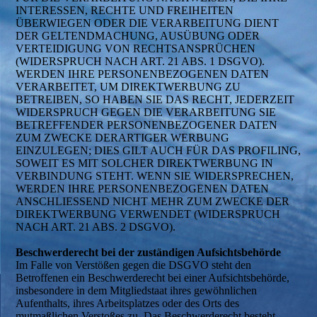
INTERESSEN, RECHTE UND FREIHEITEN
ÜBERWIEGEN ODER DIE VERARBEITUNG DIENT
DER GELTENDMACHUNG, AUSÜBUNG ODER
VERTEIDIGUNG VON RECHTSANSPRÜCHEN
(WIDERSPRUCH NACH ART. 21 ABS. 1 DSGVO).
WERDEN IHRE PERSONENBEZOGENEN DATEN
VERARBEITET, UM DIREKTWERBUNG ZU
BETREIBEN, SO HABEN SIE DAS RECHT, JEDERZEIT
WIDERSPRUCH GEGEN DIE VERARBEITUNG SIE
BETREFFENDER PERSONENBEZOGENER DATEN
ZUM ZWECKE DERARTIGER WERBUNG
EINZULEGEN; DIES GILT AUCH FÜR DAS PROFILING,
SOWEIT ES MIT SOLCHER DIREKTWERBUNG IN
VERBINDUNG STEHT. WENN SIE WIDERSPRECHEN,
WERDEN IHRE PERSONENBEZOGENEN DATEN
ANSCHLIESSEND NICHT MEHR ZUM ZWECKE DER
DIREKTWERBUNG VERWENDET (WIDERSPRUCH
NACH ART. 21 ABS. 2 DSGVO).
Beschwerderecht bei der zuständigen Aufsichtsbehörde
Im Falle von Verstößen gegen die DSGVO steht den
Betroffenen ein Beschwerderecht bei einer Aufsichtsbehörde,
insbesondere in dem Mitgliedstaat ihres gewöhnlichen
Aufenthalts, ihres Arbeitsplatzes oder des Orts des
mutmaßlichen Verstoßes zu. Das Beschwerderecht besteht