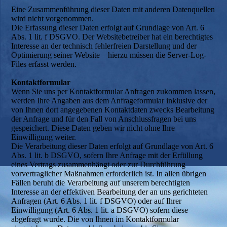
Eine Zusammenführung dieser Daten mit anderen Datenquellen
wird nicht vorgenommen.
Die Erfassung dieser Daten erfolgt auf Grundlage von Art. 6
Abs. 1 lit. f DSGVO. Der Websitebetreiber hat ein berechtigtes
Interesse an der technisch fehlerfreien Darstellung und der
Optimierung seiner Website – hierzu müssen die Server-Log-
Files erfasst werden.
Kontaktformular
Wenn Sie uns per Kontaktformular Anfragen zukommen lassen,
werden Ihre Angaben aus dem Anfrageformular inklusive der
von Ihnen dort angegebenen Kontaktdaten zwecks Bearbeitung
der Anfrage und für den Fall von Anschlussfragen bei uns
gespeichert. Diese Daten geben wir nicht ohne Ihre
Einwilligung weiter.
Die Verarbeitung dieser Daten erfolgt auf Grundlage von Art. 6
Abs. 1 lit. b DSGVO, sofern Ihre Anfrage mit der Erfüllung
eines Vertrags zusammenhängt oder zur Durchführung
vorvertraglicher Maßnahmen erforderlich ist. In allen übrigen
Fällen beruht die Verarbeitung auf unserem berechtigten
Interesse an der effektiven Bearbeitung der an uns gerichteten
Anfragen (Art. 6 Abs. 1 lit. f DSGVO) oder auf Ihrer
Einwilligung (Art. 6 Abs. 1 lit. a DSGVO) sofern diese
abgefragt wurde. Die von Ihnen im Kontaktformular