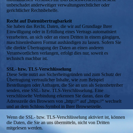
unbeschadet anderweitiger verwaltungsrechtlicher oder
gerichtlicher Rechtsbehelfe.
Recht auf Datenübertragbarkeit
Sie haben das Recht, Daten, die wir auf Grundlage Ihrer
Einwilligung oder in Erfüllung eines Vertrags automatisiert
verarbeiten, an sich oder an einen Dritten in einem gängigen,
maschinenlesbaren Format aushändigen zu lassen. Sofern Sie
die direkte Übertragung der Daten an einen anderen
Verantwortlichen verlangen, erfolgt dies nur, soweit es
technisch machbar ist.
SSL- bzw. TLS-Verschlüsselung
Diese Seite nutzt aus Sicherheitsgründen und zum Schutz der
Übertragung vertraulicher Inhalte, wie zum Beispiel
Bestellungen oder Anfragen, die Sie an uns als Seitenbetreiber
senden, eine SSL- bzw. TLS-Verschlüsselung. Eine
verschlüsselte Verbindung erkennen Sie daran, dass die
Adresszeile des Browsers von „http://“ auf „https://“ wechselt
und an dem Schloss-Symbol in Ihrer Browserzeile.
Wenn die SSL- bzw. TLS-Verschlüsselung aktiviert ist, können
die Daten, die Sie an uns übermitteln, nicht von Dritten
mitgelesen werden.