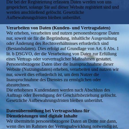
Die bei der Registrierung erfassten Daten werden von uns
gespeichert, solange Sie auf dieser Website registriert sind und
werden anschließend gelöscht. Gesetzliche
Aufbewahrungsfristen bleiben unberührt.
Verarbeiten von Daten (Kunden- und Vertragsdaten)
Wir erheben, verarbeiten und nutzen personenbezogene Daten
nur, soweit sie für die Begründung, inhaltliche Ausgestaltung
oder Änderung des Rechtsverhältnisses erforderlich sind
(Bestandsdaten). Dies erfolgt auf Grundlage von Art. 6 Abs. 1
lit. b DSGVO, der die Verarbeitung von Daten zur Erfüllung
eines Vertrags oder vorvertraglicher Maßnahmen gestattet.
Personenbezogene Daten über die Inanspruchnahme dieser
Website (Nutzungsdaten) erheben, verarbeiten und nutzen wir
nur, soweit dies erforderlich ist, um dem Nutzer die
Inanspruchnahme des Dienstes zu ermöglichen oder
abzurechnen.
Die erhobenen Kundendaten werden nach Abschluss des
Auftrags oder Beendigung der Geschäftsbeziehung gelöscht.
Gesetzliche Aufbewahrungsfristen bleiben unberührt.
Datenübermittlung bei Vertragsschluss für
Dienstleistungen und digitale Inhalte
Wir übermitteln personenbezogene Daten an Dritte nur dann,
wenn dies im Rahmen der Vertragsabwicklung notwendig ist,