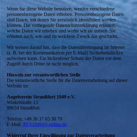
Wenn Sie diese Website benutzen, werden verschiedene
personenbezogene Daten erhoben. Personenbezogene Daten
sind Daten, mit denen Sie persönlich identifiziert werden
können. Die vorliegende Datenschutzerklärung erläutert,
welche Daten wir erheben und wofür wir sie nutzen. Sie
erläutert auch, wie und zu welchem Zweck das geschieht.
Wir weisen darauf hin, dass die Datenübertragung im Internet
(z. B. bei der Kommunikation per E-Mail) Sicherheitslücken
aufweisen kann. Ein lückenloser Schutz der Daten vor dem
Zugriff durch Dritte ist nicht möglich.
Hinweis zur verantwortlichen Stelle
Die verantwortliche Stelle für die Datenverarbeitung auf dieser
Website ist:
Angelverein Straußfurt 1949 e.V.
Winkelstraße 13
99634 Straußfurt
Telefon: +49 36 37 65 38 79
E-Mail:
AVS1949@t-online.de
Widerruf Ihrer Einwilligung zur Datenverarbeitung