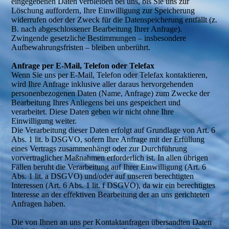
eingegebenen Daten verbleiben bei uns, bis Sie uns zur
Löschung auffordern, Ihre Einwilligung zur Speicherung
widerrufen oder der Zweck für die Datenspeicherung entfällt (z.
B. nach abgeschlossener Bearbeitung Ihrer Anfrage).
Zwingende gesetzliche Bestimmungen – insbesondere
Aufbewahrungsfristen – bleiben unberührt.
Anfrage per E-Mail, Telefon oder Telefax
Wenn Sie uns per E-Mail, Telefon oder Telefax kontaktieren,
wird Ihre Anfrage inklusive aller daraus hervorgehenden
personenbezogenen Daten (Name, Anfrage) zum Zwecke der
Bearbeitung Ihres Anliegens bei uns gespeichert und
verarbeitet. Diese Daten geben wir nicht ohne Ihre
Einwilligung weiter.
Die Verarbeitung dieser Daten erfolgt auf Grundlage von Art. 6
Abs. 1 lit. b DSGVO, sofern Ihre Anfrage mit der Erfüllung
eines Vertrags zusammenhängt oder zur Durchführung
vorvertraglicher Maßnahmen erforderlich ist. In allen übrigen
Fällen beruht die Verarbeitung auf Ihrer Einwilligung (Art. 6
Abs. 1 lit. a DSGVO) und/oder auf unseren berechtigten
Interessen (Art. 6 Abs. 1 lit. f DSGVO), da wir ein berechtigtes
Interesse an der effektiven Bearbeitung der an uns gerichteten
Anfragen haben.
Die von Ihnen an uns per Kontaktanfragen übersandten Daten