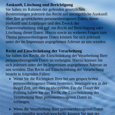
Auskunft, Löschung und Berichtigung
Sie haben im Rahmen der geltenden gesetzlichen
Bestimmungen jederzeit das Recht auf unentgeltliche Auskunft
über Ihre gespeicherten personenbezogenen Daten, deren
Herkunft und Empfänger und den Zweck der
Datenverarbeitung und ggf. ein Recht auf Berichtigung oder
Löschung dieser Daten. Hierzu sowie zu weiteren Fragen zum
Thema personenbezogene Daten können Sie sich jederzeit
unter der im Impressum angegebenen Adresse an uns wenden.
Recht auf Einschränkung der Verarbeitung
Sie haben das Recht, die Einschränkung der Verarbeitung Ihrer
personenbezogenen Daten zu verlangen. Hierzu können Sie
sich jederzeit unter der im Impressum angegebenen Adresse an
uns wenden. Das Recht auf Einschränkung der Verarbeitung
besteht in folgenden Fällen:
Wenn Sie die Richtigkeit Ihrer bei uns gespeicherten
personenbezogenen Daten bestreiten, benötigen wir in der
Regel Zeit, um dies zu überprüfen. Für die Dauer der
Prüfung haben Sie das Recht, die Einschränkung der
Verarbeitung Ihrer personenbezogenen Daten zu
verlangen.
Wenn die Verarbeitung Ihrer personenbezogenen Daten
unrechtmäßig geschah/geschieht, können Sie statt der