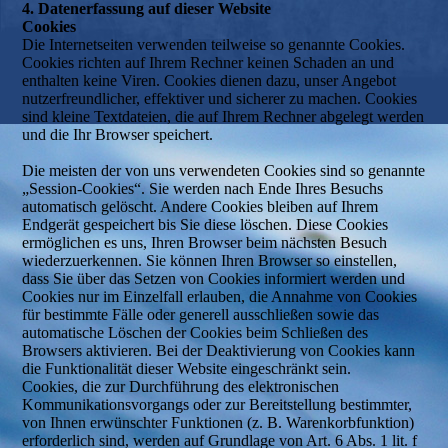
4. Datenerfassung auf dieser Website
Cookies
Die Internetseiten verwenden teilweise so genannte Cookies.
Cookies richten auf Ihrem Rechner keinen Schaden an und
enthalten keine Viren. Cookies dienen dazu, unser Angebot
nutzerfreundlicher, effektiver und sicherer zu machen. Cookies
sind kleine Textdateien, die auf Ihrem Rechner abgelegt werden
und die Ihr Browser speichert.
Die meisten der von uns verwendeten Cookies sind so genannte
„Session-Cookies“. Sie werden nach Ende Ihres Besuchs
automatisch gelöscht. Andere Cookies bleiben auf Ihrem
Endgerät gespeichert bis Sie diese löschen. Diese Cookies
ermöglichen es uns, Ihren Browser beim nächsten Besuch
wiederzuerkennen. Sie können Ihren Browser so einstellen,
dass Sie über das Setzen von Cookies informiert werden und
Cookies nur im Einzelfall erlauben, die Annahme von Cookies
für bestimmte Fälle oder generell ausschließen sowie das
automatische Löschen der Cookies beim Schließen des
Browsers aktivieren. Bei der Deaktivierung von Cookies kann
die Funktionalität dieser Website eingeschränkt sein.
Cookies, die zur Durchführung des elektronischen
Kommunikationsvorgangs oder zur Bereitstellung bestimmter,
von Ihnen erwünschter Funktionen (z. B. Warenkorbfunktion)
erforderlich sind, werden auf Grundlage von Art. 6 Abs. 1 lit. f